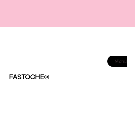
Menu
Menu
®
FASTOCHE