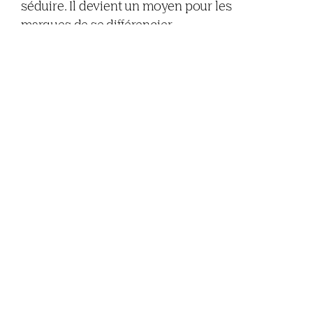
séduire. Il devient un moyen pour les
marques de se différencier.
C’est souvent le premier contact du
consommateur avec le produit, avant même
qu’il ne l’ouvre. Il doit donc donner envie,
captiver, et refléter fidèlement l’identité de la
marque. En quelques secondes, il raconte
une histoire et transmet une promesse. Et
quand il y a des dizaines d’alternatives, c’est